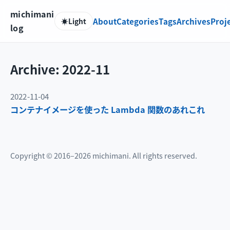
michimani
About
Categories
Tags
Archives
Proj
☀️
Light
log
Archive: 2022-11
2022-11-04
コンテナイメージを使った Lambda 関数のあれこれ
Copyright © 2016–2026 michimani. All rights reserved.