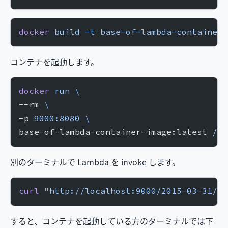
docker
 build
 -t
 base-of-lambda-container-
コンテナを起動します。
docker
 run
 \
--rm 
\
-p 
9000:8080
 \
base-of-lambda-container-image:latest 
/ma
別のターミナルで Lambda を invoke します。
curl
 "http://localhost:9000/2015-03-31/fu
すると、コンテナを起動している方のターミナルでは下