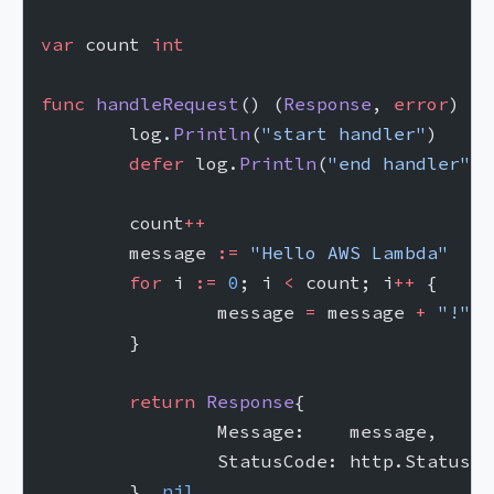
var
 count 
int
func
 handleRequest
() (
Response
, 
error
) {
	log.
Println
(
"start handler"
)
	defer
 log.
Println
(
"end handler"
)
	count
++
	message 
:=
 "Hello AWS Lambda"
	for
 i 
:=
 0
; i 
<
 count; i
++
 {
		message 
=
 message 
+
 "!"
	}
	return
 Response
{
		Message:    message,
		StatusCode: http.StatusOK
	}, 
nil