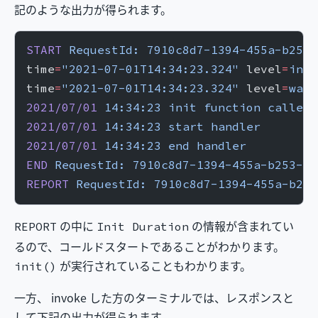
記のような出力が得られます。
START
 RequestId:
 7910c8d7-1394-455a-b253-
time
=
"2021-07-01T14:34:23.324"
 level
=
info
time
=
"2021-07-01T14:34:23.324"
 level
=
warn
2021/07/01
 14:34:23
 init
 function
 called
2021/07/01
 14:34:23
 start
 handler
2021/07/01
 14:34:23
 end
 handler
END
 RequestId:
 7910c8d7-1394-455a-b253-64
REPORT
 RequestId:
 7910c8d7-1394-455a-b253
の中に
の情報が含まれてい
REPORT
Init Duration
るので、コールドスタートであることがわかります。
が実行されていることもわかります。
init()
一方、 invoke した方のターミナルでは、レスポンスと
して下記の出力が得られます。