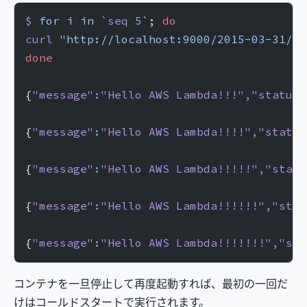
$
 for
 i
 in
 `
seq
 5
`
; 
do
curl
 "http://localhost:9000/2015-03-31/fu
done
{
"message"
:
"Hello AWS Lambda!!!"
,
"statusC
{
"message"
:
"Hello AWS Lambda!!!!"
,
"status
{
"message"
:
"Hello AWS Lambda!!!!!"
,
"statu
{
"message"
:
"Hello AWS Lambda!!!!!!"
,
"stat
{
"message"
:
"Hello AWS Lambda!!!!!!!"
,
"sta
コンテナを一旦停止して再度起動すれば、最初の一回だ
けはコールドスタートで実行されます。