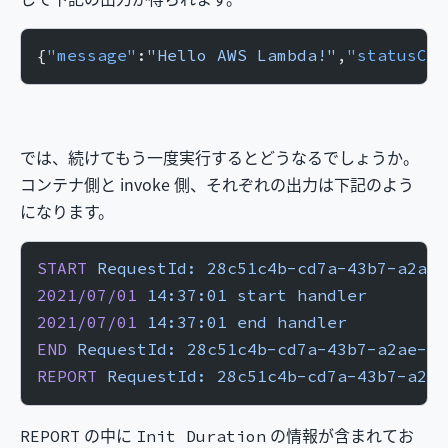
{
"message"
:
"Hello AWS Lambda!"
,
"statusCod
では、続けてもう一度実行するとどうなるでしょうか。
コンテナ側と invoke 側、それぞれの出力は下記のよう
になります。
START
 RequestId:
 28c51c4b-cd7a-43b7-a2ae-
2021/07/01
 14:37:01
 start
 handler
2021/07/01
 14:37:01
 end
 handler
END
 RequestId:
 28c51c4b-cd7a-43b7-a2ae-fa
REPORT
 RequestId:
 28c51c4b-cd7a-43b7-a2ae
の中に
の情報が含まれてお
REPORT
Init Duration