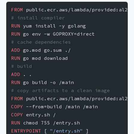
FROM
 public.ecr.aws/lambda/provided:al2 
a
# install compiler
RUN
 yum install -y golang
RUN
 go env -w GOPROXY=direct
# cache dependencies
ADD
 go.mod go.sum ./
RUN
 go mod download
# build
ADD
 . .
RUN
 go build -o /main
# copy artifacts to a clean image
FROM
 public.ecr.aws/lambda/provided:al2
COPY
 --from=build /main /main
COPY
 entry.sh /
RUN
 chmod 755 /entry.sh
ENTRYPOINT
 [ 
"/entry.sh"
 ]