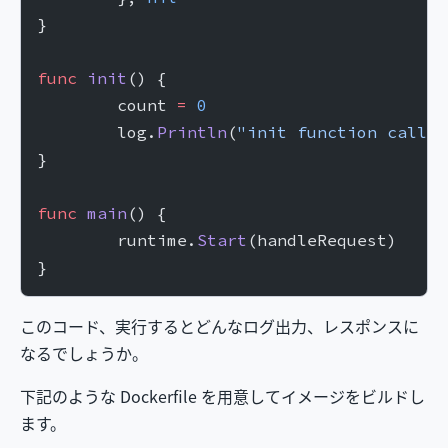
}
func
 init
() {
	count 
=
 0
	log.
Println
(
"init function called
}
func
 main
() {
	runtime.
Start
(handleRequest)
}
このコード、実行するとどんなログ出力、レスポンスに
なるでしょうか。
下記のような Dockerfile を用意してイメージをビルドし
ます。