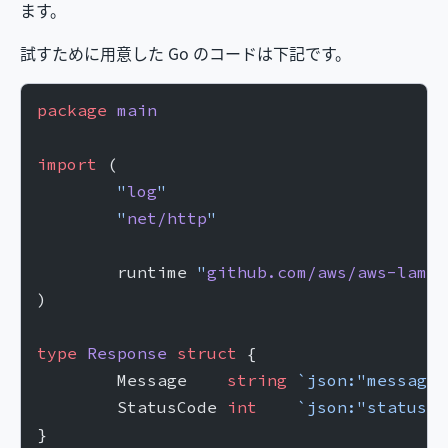
ます。
試すために用意した Go のコードは下記です。
package
 main
import
 (
	"
log
"
	"
net/http
"
	runtime 
"
github.com/aws/aws-lambd
)
type
 Response
 struct
 {
	Message    
string
 `json:"message"
	StatusCode 
int
    `json:"statusCo
}