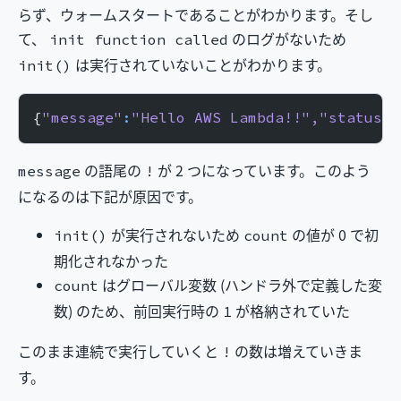
らず、ウォームスタートであることがわかります。そし
て、
のログがないため
init function called
は実行されていないことがわかります。
init()
{
"message"
:
"Hello AWS Lambda!!"
,
"statusCo
の語尾の
が 2 つになっています。このよう
message
!
になるのは下記が原因です。
が実行されないため
の値が 0 で初
init()
count
期化されなかった
はグローバル変数 (ハンドラ外で定義した変
count
数) のため、前回実行時の
が格納されていた
1
このまま連続で実行していくと
の数は増えていきま
!
す。