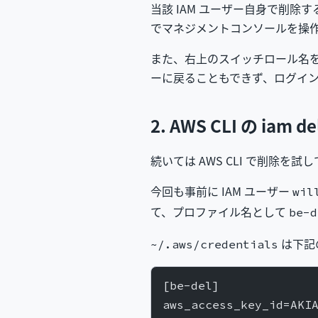
当該 IAM ユーザー自身で削除
でマネジメントコンソールを操
また、右上のスイッチロール名
ーに戻ることもできず、ログイ
2. AWS CLI の iam
続いては AWS CLI で削除を試
今回も事前に IAM ユーザー
wil
て、プロファイル名として
be-d
は下記
~/.aws/credentials
[be-del]
aws_access_key_id=AKI