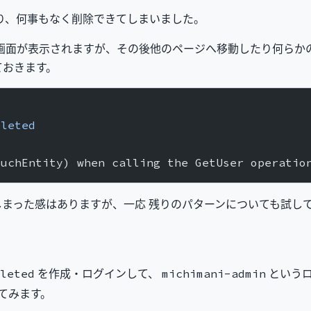
り、何事もなく削除できてしまいました。
一覧画面が表示されますが、その後他のページへ移動したり何ら
ておきます。
eleted
SuchEntity) when calling the GetUser operatio
まった感はありますが、一応 残りのパターンについても試し
を作成・ログインして、
という
leted
michimani-admin
てみます。