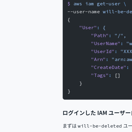
$
 aws
 iam
 get-user
 \
--user-name 
will-be-d
{
    "User"
:
 {
        "Path"
:
 "/",
        "UserName"
:
 "
        "UserId"
:
 "XX
        "Arn"
:
 "arn:a
        "CreateDate"
:
        "Tags"
:
 []
    }
}
ログインした IAM ユーザ
まずは
ユー
will-be-deleted