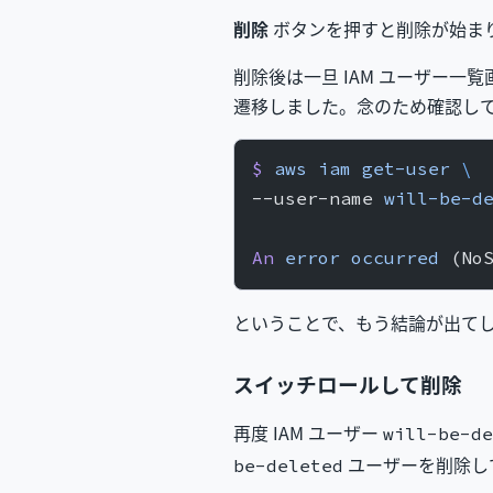
削除
ボタンを押すと削除が始ま
削除後は一旦 IAM ユーザー
遷移しました。念のため確認し
$
 aws
 iam
 get-user
 \
--user-name 
will-be-d
An
 error
 occurred
 (No
ということで、もう結論が出てし
スイッチロールして削除
再度 IAM ユーザー
will-be-de
ユーザーを削除し
be-deleted