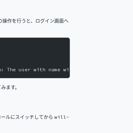
かの操作を行うと、ログイン画面へ
n: The user with name will-be-deleted cannot 
てみます。
ロールにスイッチしてから
will-