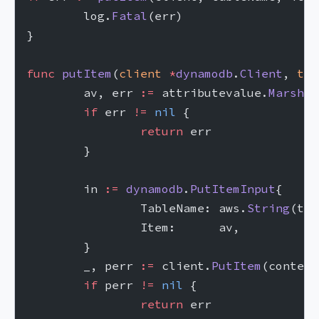
	log.
Fatal
(err)
}
func
 putItem
(
client
 *
dynamodb
.
Client
, 
tab
	av, err 
:=
 attributevalue.
Marshal
	if
 err 
!=
 nil
 {
		return
 err
	}
	in 
:=
 dynamodb
.
PutItemInput
{
		TableName: aws.
String
(tab
		Item:      av,
	}
	_, perr 
:=
 client.
PutItem
(context
	if
 perr 
!=
 nil
 {
		return
 err