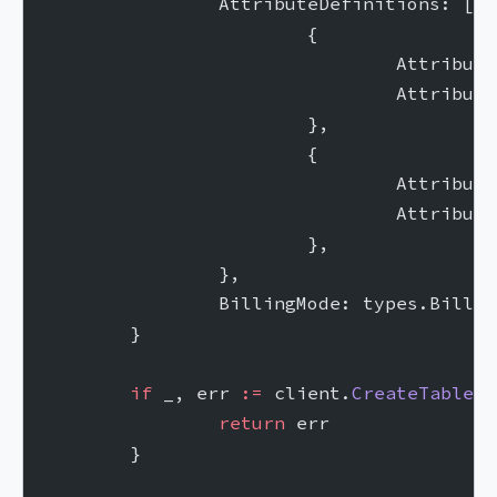
		AttributeDefinitions: []
t
			{
				Attribu
				Attri
			},
			{
				Attribu
				Attri
			},
		},
		BillingMode: types.Billi
	}
	if
 _, err 
:=
 client.
CreateTable
(c
		return
 err
	}