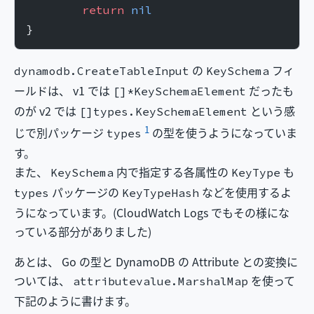
	return
 nil
}
の
フィ
dynamodb.CreateTableInput
KeySchema
ールドは、 v1 では
だったも
[]*KeySchemaElement
のが v2 では
という感
[]types.KeySchemaElement
1
じで別パッケージ
の型を使うようになっていま
types
す。
また、
内で指定する各属性の
も
KeySchema
KeyType
パッケージの
などを使用するよ
types
KeyTypeHash
うになっています。(CloudWatch Logs でもその様にな
っている部分がありました)
あとは、 Go の型と DynamoDB の Attribute との変換に
ついては、
を使って
attributevalue.MarshalMap
下記のように書けます。