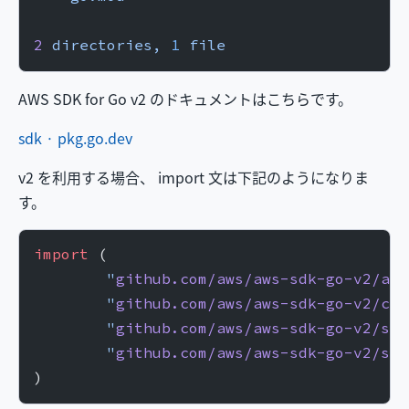
2
 directories,
 1
 file
AWS SDK for Go v2 のドキュメントはこちらです。
sdk · pkg.go.dev
v2 を利用する場合、 import 文は下記のようになりま
す。
import
 (
	"
github.com/aws/aws-sdk-go-v2/aws
	"
github.com/aws/aws-sdk-go-v2/con
	"
github.com/aws/aws-sdk-go-v2/ser
	"
github.com/aws/aws-sdk-go-v2/ser
)