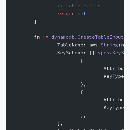
		// table exists
		return
 nil
	}
	in 
:=
 dynamodb
.
CreateTableInput
{
		TableName: aws.
String
(nam
		KeySchema: []
types
.
KeySch
			{
				Attribu
				KeyTyp
			},
			{
				Attribu
				KeyTyp
			},
		},