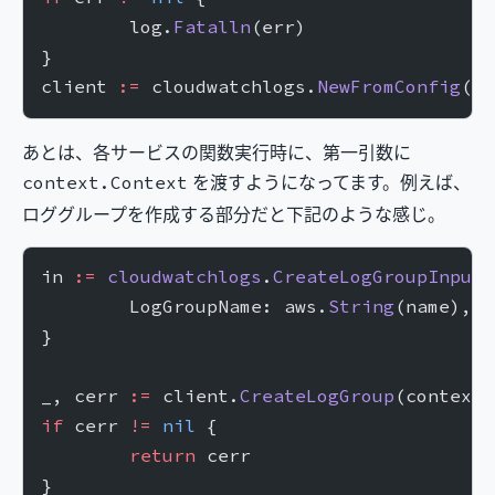
	log.
Fatalln
(err)
}
client 
:=
 cloudwatchlogs.
NewFromConfig
(co
あとは、各サービスの関数実行時に、第一引数に
を渡すようになってます。例えば、
context.Context
ロググループを作成する部分だと下記のような感じ。
in 
:=
 cloudwatchlogs
.
CreateLogGroupInput
{
	LogGroupName: aws.
String
(name),
}
_, cerr 
:=
 client.
CreateLogGroup
(context.
if
 cerr 
!=
 nil
 {
	return
 cerr
}