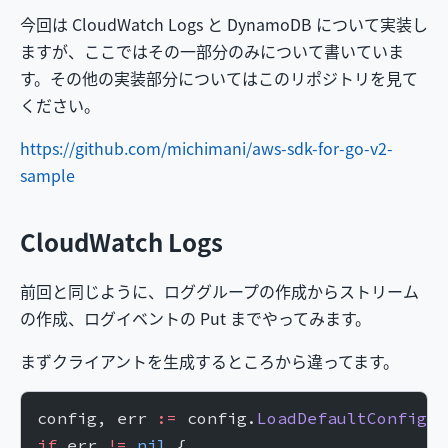
今回は CloudWatch Logs と DynamoDB について実装し
ますが、ここではその一部分のみについて書いていま
す。その他の実装部分についてはこのリポジトリを見て
ください。
https://github.com/michimani/aws-sdk-for-go-v2-
sample
CloudWatch Logs
前回と同じように、ロググループの作成からストリーム
の作成、ログイベントの Put までやってみます。
まずクライアントを生成するところから違ってます。
config, err 
:=
 config.
LoadDefaultConfig
(c
if
 err 
!=
 nil
 {