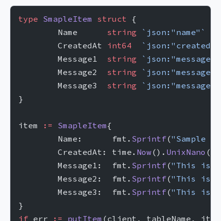
type
 SmapleItem
 struct
 {
	Name      
string
 `json:"name"`
	CreatedAt 
int64
  `json:"created_a
	Message1  
string
 `json:"message1"
	Message2  
string
 `json:"message2"
	Message3  
string
 `json:"message3"
}
item 
:=
 SmapleItem
{
	Name:      fmt.
Sprintf
(
"Sample It
	CreatedAt: time.
Now
().
UnixNano
(),
	Message1:  fmt.
Sprintf
(
"This is a
	Message2:  fmt.
Sprintf
(
"This is a
	Message3:  fmt.
Sprintf
(
"This is a
}
if
 err 
:=
 putItem
(client, tableName, item