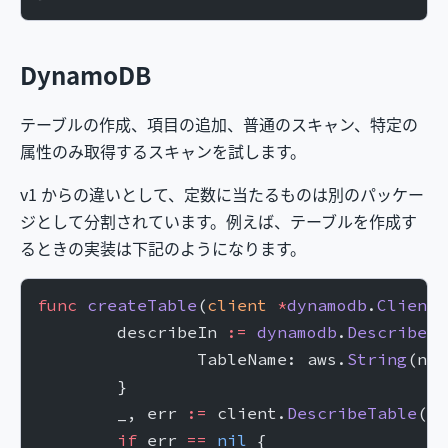
DynamoDB
テーブルの作成、項目の追加、普通のスキャン、特定の
属性のみ取得するスキャンを試します。
v1 からの違いとして、定数に当たるものは別のパッケー
ジとして分割されています。例えば、テーブルを作成す
るときの実装は下記のようになります。
func
 createTable
(
client
 *
dynamodb
.
Client
,
	describeIn 
:=
 dynamodb
.
DescribeTa
		TableName: aws.
String
(nam
	}
	_, err 
:=
 client.
DescribeTable
(co
	if
 err 
==
 nil
 {