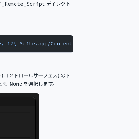
ディレクト
P_Remote_Script
e
\ 
12
\ 
Suite.app/Contents/App-Resources/MIDI
\
ace (コントロールサーフェス) のド
方とも
None
を選択します。