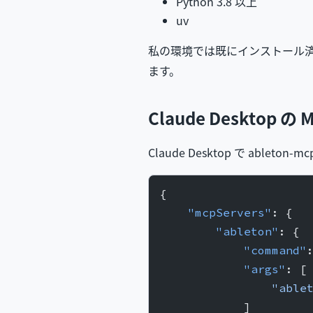
Python 3.8 以上
uv
私の環境では既にインストール
ます。
Claude Desktop の
Claude Desktop で ableto
{
    "mcpServers"
: {
        "ableton"
: {
            "command"
            "args"
: [
                "able
            ]