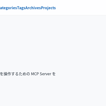
ategories
Tags
Archives
Projects
を操作するための MCP Server を