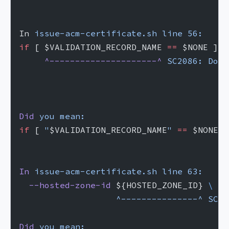
In 
issue-acm-certificate.sh
 line
 56:
if
 [ $VALIDATION_RECORD_NAME 
==
 $NONE ] 
|
     ^---------------------^
 SC2086:
 Doub
                                         
                                         
Did
 you
 mean:
if
 [ 
"
$VALIDATION_RECORD_NAME
"
 ==
 $NONE ]
In
 issue-acm-certificate.sh
 line
 63:
  --hosted-zone-id
 ${HOSTED_ZONE_ID} 
\
                   ^---------------^
 SC20
Did
 you
 mean: