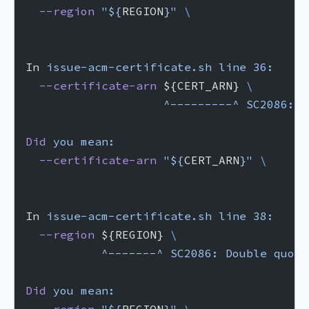
  --region
 "${
REGION
}"
 \
In 
issue-acm-certificate.sh
 line
 36:
  --certificate-arn
 ${CERT_ARN} 
\
                    ^---------^
 SC2086:
 D
Did
 you
 mean:
  --certificate-arn
 "${
CERT_ARN
}"
 \
In 
issue-acm-certificate.sh
 line
 38:
  --region
 ${REGION} 
\
           ^-------^
 SC2086:
 Double
 quote
Did
 you
 mean: