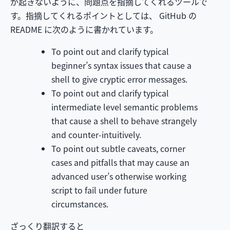
が起きないように、問題点を指摘してくれるツールで
す。指摘してくれるポイントとしては、 GitHub の
README に次のように書かれています。
To point out and clarify typical
beginner’s syntax issues that cause a
shell to give cryptic error messages.
To point out and clarify typical
intermediate level semantic problems
that cause a shell to behave strangely
and counter-intuitively.
To point out subtle caveats, corner
cases and pitfalls that may cause an
advanced user’s otherwise working
script to fail under future
circumstances.
ざっくり翻訳すると