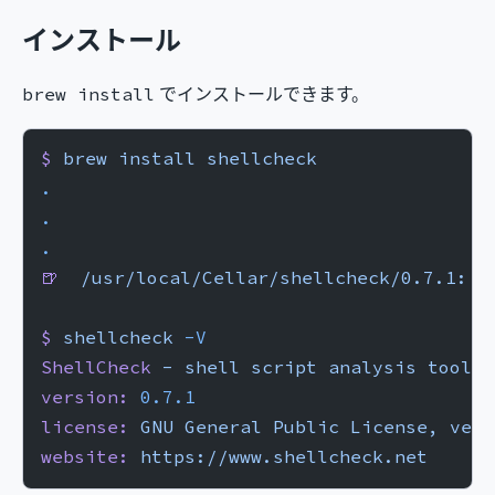
インストール
でインストールできます。
brew install
$
 brew
 install
 shellcheck
.
.
.
🍺
  /usr/local/Cellar/shellcheck/0.7.1:
 7
$
 shellcheck
 -V
ShellCheck
 -
 shell
 script
 analysis
 tool
version:
 0.7.1
license:
 GNU
 General
 Public
 License,
 vers
website:
 https://www.shellcheck.net