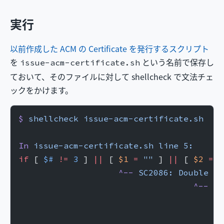
実行
以前作成した ACM の Certificate を発行するスクリプト
を
という名前で保存し
issue-acm-certificate.sh
ておいて、そのファイルに対して shellcheck で文法チェ
ックをかけます。
$
 shellcheck
 issue-acm-certificate.sh
In
 issue-acm-certificate.sh
 line
 5:
if
 [ 
$#
 !=
 3
 ] 
||
 [ 
$1
 =
 ""
 ] 
||
 [ 
$2
 =
 "
                    ^--
 SC2086:
 Double
 qu
                                   ^--
 SC
                                         