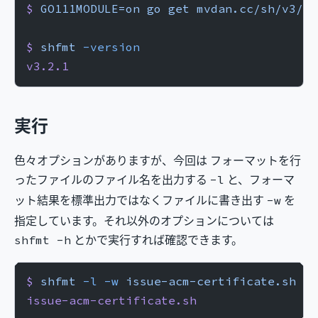
$
 GO111MODULE=on
 go
 get
 mvdan.cc/sh/v3/cm
$
 shfmt
 -version
v3.2.1
実行
色々オプションがありますが、今回は フォーマットを行
ったファイルのファイル名を出力する
と、フォーマ
-l
ット結果を標準出力ではなくファイルに書き出す
を
-w
指定しています。それ以外のオプションについては
とかで実行すれば確認できます。
shfmt -h
$
 shfmt
 -l
 -w
 issue-acm-certificate.sh
issue-acm-certificate.sh