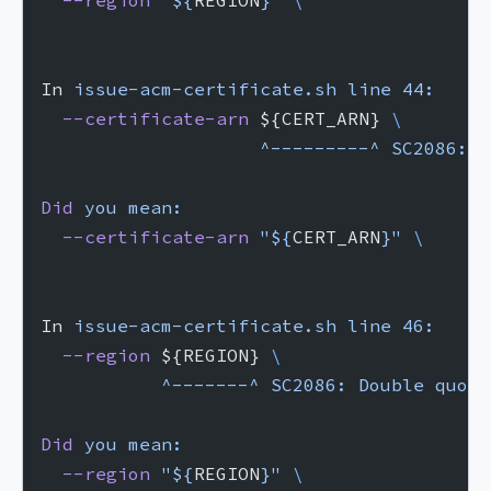
  --region
 "${
REGION
}"
 \
In 
issue-acm-certificate.sh
 line
 44:
  --certificate-arn
 ${CERT_ARN} 
\
                    ^---------^
 SC2086:
 D
Did
 you
 mean:
  --certificate-arn
 "${
CERT_ARN
}"
 \
In 
issue-acm-certificate.sh
 line
 46:
  --region
 ${REGION} 
\
           ^-------^
 SC2086:
 Double
 quote
Did
 you
 mean:
  --region
 "${
REGION
}"
 \