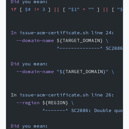
Did
 you
 mean:
if
 [ 
$#
 !=
 3
 ] 
||
 [ 
"
$1
"
 =
 ""
 ] 
||
 [ 
"
$2
"
In
 issue-acm-certificate.sh
 line
 24:
  --domain-name
 ${TARGET_DOMAIN} 
\
                ^--------------^
 SC2086:
 
Did
 you
 mean:
  --domain-name
 "${
TARGET_DOMAIN
}"
 \
In 
issue-acm-certificate.sh
 line
 26:
  --region
 ${REGION} 
\
           ^-------^
 SC2086:
 Double
 quote
Did
 you
 mean: