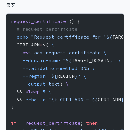
ます。
request_certificate
 () {
  # request certificate
  echo
 "Request certificate for '${
TARGET
  CERT_ARN
=
$( 
\
    aws
 acm
 request-certificate
 \
    --domain-name
 "${
TARGET_DOMAIN
}"
 \
    --validation-method
 DNS
 \
    --region
 "${
REGION
}"
 \
    --output
 text
) 
\
  && 
sleep
 5
 \
  && 
echo
 -e
 "\t CERT_ARN = ${
CERT_ARN
}"
}
if
 !
 request_certificate
; 
then