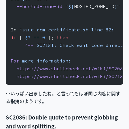
  --hosted-zone-id
 "${
HOSTED_ZONE_ID
}"
 \
In 
issue-acm-certificate.sh
 line
 82:
if
 [ 
$?
 ==
 0
 ]; 
then
     ^--
 SC2181:
 Check
 exit
 code
 directly
For
 more
 information:
  https://www.shellcheck.net/wiki/SC2086
 
  https://www.shellcheck.net/wiki/SC2181
 
…いっぱい出ましたね。と言ってもほぼ同じ内容に関す
る指摘のようです。
SC2086: Double quote to prevent globbing
and word splitting.