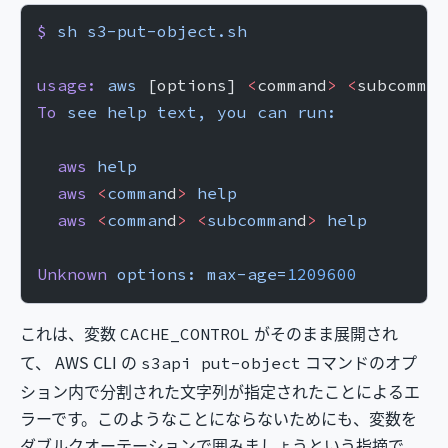
$
 sh
 s3-put-object.sh
usage:
 aws
 [options] 
<
command
>
 <
subcomman
To
 see
 help
 text,
 you
 can
 run:
  aws
 help
  aws
 <
comman
d
>
 help
  aws
 <
comman
d
>
 <
subcomman
d
>
 help
Unknown
 options:
 max-age=
1209600
これは、変数
がそのまま展開され
CACHE_CONTROL
て、 AWS CLI の
コマンドのオプ
s3api put-object
ション内で分割された文字列が指定されたことによるエ
ラーです。このようなことにならないためにも、変数を
ダブルクオーテーションで囲みましょうという指摘で