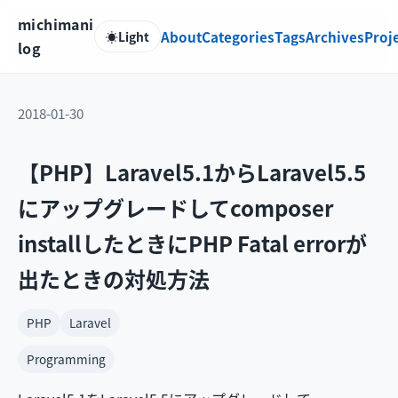
michimani
About
Categories
Tags
Archives
Proj
☀️
Light
log
2018-01-30
【PHP】Laravel5.1からLaravel5.5
にアップグレードしてcomposer
installしたときにPHP Fatal errorが
出たときの対処方法
PHP
Laravel
Programming