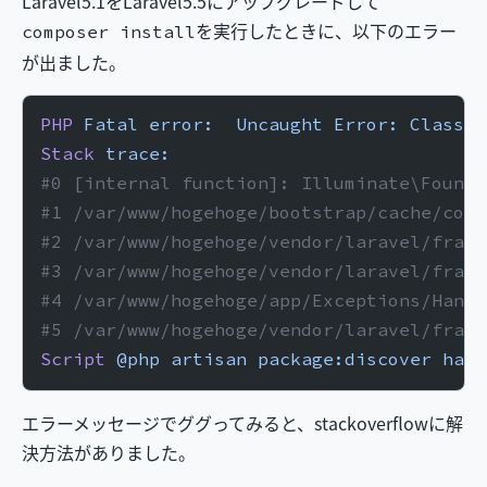
Laravel5.1をLaravel5.5にアップグレードして
を実行したときに、以下のエラー
composer install
が出ました。
PHP
 Fatal
 error:
  Uncaught
 Error:
 Class
 n
Stack
 trace:
#0 [internal function]: Illuminate\Founda
#1 /var/www/hogehoge/bootstrap/cache/comp
#2 /var/www/hogehoge/vendor/laravel/frame
#3 /var/www/hogehoge/vendor/laravel/frame
#4 /var/www/hogehoge/app/Exceptions/Handl
#5 /var/www/hogehoge/vendor/laravel/frame
Script
 @php
 artisan
 package:discover
 hand
エラーメッセージでググってみると、stackoverflowに解
決方法がありました。