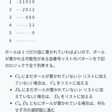
1
-
2
1
0
1
0
2
-
-
2
0
1
2
3
-
-
-
0
0
0
4
-
-
-
-
2
1
5
-
-
-
-
-
0
6
-
-
-
-
-
-
ボールは 1 つだけ皿に置かれていればよいので、ボール
が置かれる可能性がある皿番号リストのパターンを下記
のロジックで全て列挙する。
C
k
にまだボールが置かれていない (= リストに加え
C
k
ていない) 場合は、
をリストに加える
D
k
にまだボールが置かれていない (= リストに加
D
k
えていない) 場合は、
をリストに加える
C
k
,
D
k
ともにボールが置かれている場合は、何も
せず次の選択肢に進む