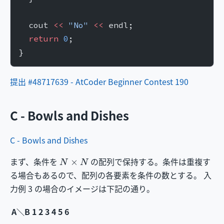
  cout 
<<
 "No"
 <<
 endl;
  return
 0
;
}
提出 #48717639 - AtCoder Beginner Contest 190
C - Bowls and Dishes
C - Bowls and Dishes
N
×
N
まず、条件を
の配列で保持する。条件は重複す
る場合もあるので、配列の各要素を条件の数とする。 入
力例 3 の場合のイメージは下記の通り。
A＼B
1
2
3
4
5
6