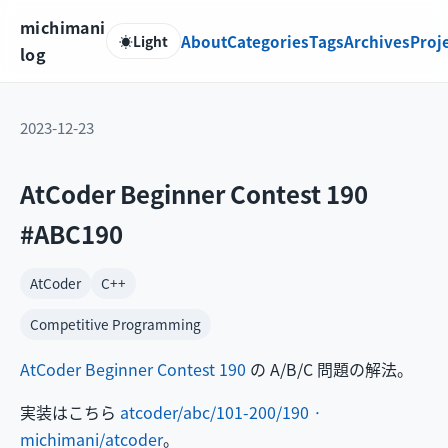
michimani
About
Categories
Tags
Archives
Proj
☀️
Light
log
2023-12-23
AtCoder Beginner Contest 190
#ABC190
AtCoder
C++
Competitive Programming
AtCoder Beginner Contest 190
の A/B/C 問題の解法。
実装はこちら
atcoder/abc/101-200/190 ·
michimani/atcoder
。