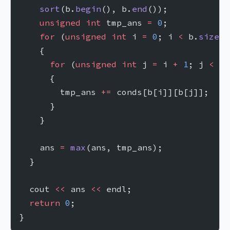
    sort
(b.
begin
(), b.
end
());
    unsigned
 int
 tmp_ans 
=
 0
;
    for
 (
unsigned
 int
 i 
=
 0
; i 
<
 b.
size
()
    {
      for
 (
unsigned
 int
 j 
=
 i 
+
 1
; j 
<
 b.
      {
        tmp_ans 
+=
 conds[b[i]][b[j]];
      }
    }
    ans 
=
 max
(ans, tmp_ans);
  }
  cout 
<<
 ans 
<<
 endl;
  return
 0
;
}