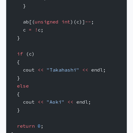
    }
    ab[(
unsigned
 int
)(c)]
--
;
    c 
=
 !
c;
  }
  if
 (c)
  {
    cout 
<<
 "Takahashi"
 <<
 endl;
  }
  else
  {
    cout 
<<
 "Aoki"
 <<
 endl;
  }
  return
 0
;