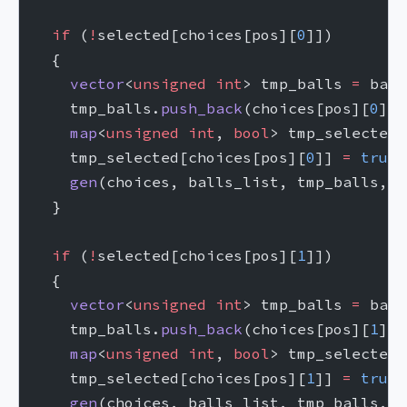
  if
 (
!
selected[choices[pos][
0
]])
  {
    vector
<
unsigned
 int
> tmp_balls 
=
 ball
    tmp_balls.
push_back
(choices[pos][
0
]);
    map
<
unsigned
 int
, 
bool
> tmp_selected 
    tmp_selected[choices[pos][
0
]] 
=
 true
;
    gen
(choices, balls_list, tmp_balls, t
  }
  if
 (
!
selected[choices[pos][
1
]])
  {
    vector
<
unsigned
 int
> tmp_balls 
=
 ball
    tmp_balls.
push_back
(choices[pos][
1
]);
    map
<
unsigned
 int
, 
bool
> tmp_selected 
    tmp_selected[choices[pos][
1
]] 
=
 true
;
    gen
(choices, balls_list, tmp_balls, t