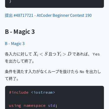
}
提出 #48717721 - AtCoder Beginner Contest 190
B - Magic 3
B - Magic 3
X
i
<
S
Y
i
>
D
各入力に対して
且つ
であれば、
Yes
を出力して終了。
条件を満たす入力がなくループを抜けたら
を出力し
No
て終了。
#include
 <iostream>
using
 namespace
 std
;