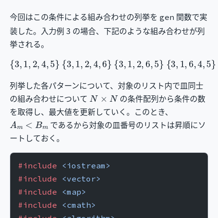
今回はこの条件による組み合わせの列挙を
関数で実
gen
装した。入力例 3 の場合、下記のような組み合わせが列
挙される。
{
3
,
1
,
2
,
4
,
5
}
{
3
,
1
,
2
,
4
,
6
}
{
3
,
1
,
2
,
6
,
5
}
{
3
,
1
,
6
,
4
,
5
}
{
3
,
4
,
2
,
列挙した各パターンについて、対象のリスト内で皿同士
N
×
N
の組み合わせについて
の条件配列から条件の数
を取得し、最大値を更新していく。このとき、
A
m
<
B
m
であるから対象の皿番号のリストは昇順にソ
ートしておく。
#include
 <iostream>
#include
 <vector>
#include
 <map>
#include
 <cmath>