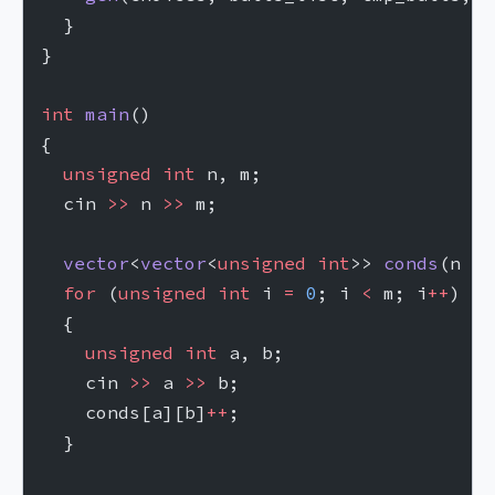
  }
}
int
 main
()
{
  unsigned
 int
 n, m;
  cin 
>>
 n 
>>
 m;
  vector
<
vector
<
unsigned
 int
>> 
conds
(n 
+
 
  for
 (
unsigned
 int
 i 
=
 0
; i 
<
 m; i
++
)
  {
    unsigned
 int
 a, b;
    cin 
>>
 a 
>>
 b;
    conds[a][b]
++
;
  }