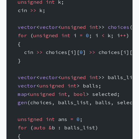
  unsigned
 int
 k;
  cin 
>>
 k;
  vector
<
vector
<
unsigned
 int
>> 
choices
(k,
  for
 (
unsigned
 int
 i 
=
 0
; i 
<
 k; i
++
)
  {
    cin 
>>
 choices[i][
0
] 
>>
 choices[i][
1
]
  }
  vector
<
vector
<
unsigned
 int
>> balls_list
  vector
<
unsigned
 int
> balls;
  map
<
unsigned
 int
, 
bool
> selected;
  gen
(choices, balls_list, balls, selecte
  unsigned
 int
 ans 
=
 0
;
  for
 (
auto
 &
b : balls_list)
  {