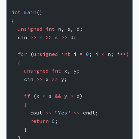
int
 main
()
{
  unsigned
 int
 n, s, d;
  cin 
>>
 n 
>>
 s 
>>
 d;
  for
 (
unsigned
 int
 i 
=
 0
; i 
<
 n; i
++
)
  {
    unsigned
 int
 x, y;
    cin 
>>
 x 
>>
 y;
    if
 (x 
<
 s 
&&
 y 
>
 d)
    {
      cout 
<<
 "Yes"
 <<
 endl;
      return
 0
;
    }
  }