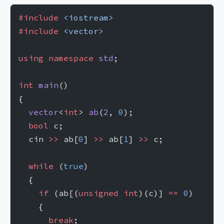
#include
 <iostream>
#include
 <vector>
using
 namespace
 std
;
int
 main
()
{
  vector
<
int
> 
ab
(
2
, 
0
);
  bool
 c;
  cin 
>>
 ab[
0
] 
>>
 ab[
1
] 
>>
 c;
  while
 (
true
)
  {
    if
 (ab[(
unsigned
 int
)(c)] 
==
 0
)
    {
      break
;