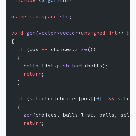
#include
 <algorithm>
using
 namespace
 std
;
void
 gen
(
vector
<
vector
<
unsigned
 int
>> 
&
ch
{
  if
 (pos 
==
 choices.
size
())
  {
    balls_list.
push_back
(balls);
    return
;
  }
  if
 (selected[choices[pos][
0
]] 
&&
 select
  {
    gen
(choices, balls_list, balls, selec
    return
;
  }