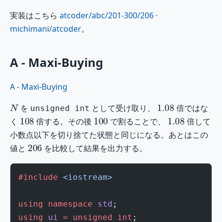
実装はこちら
atcoder/abc/201-300/206 ·
michimani/atcoder
。
A - Maxi-Buying
A - Maxi-Buying
N
1.08
を
として受け取り、
倍ではな
unsigned int
108
100
1.08
く
倍する。その後
で割ることで、
倍して
小数点以下を切り捨てた状態と同じになる。あとはこの
206
値と
を比較して結果を出力する。
#include
 <iostream>
using
 namespace
 std
;
using
 ui
 =
 unsigned
 int
;