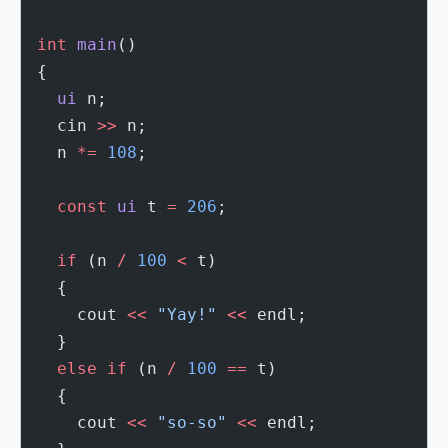
int
 main
()
{
  ui
 n;
  cin 
>>
 n;
  n 
*=
 108
;
  const
 ui
 t 
=
 206
;
  if
 (n 
/
 100
 <
 t)
  {
    cout 
<<
 "Yay!"
 <<
 endl;
  }
  else
 if
 (n 
/
 100
 ==
 t)
  {
    cout 
<<
 "so-so"
 <<
 endl;