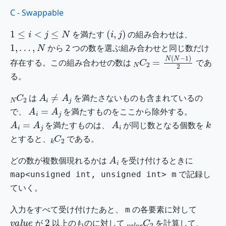
C - Swappable
1
≤
i
<
j
≤
N
(
i
,
j
)
を満たす
の組み合わせは、
1
,
…
,
N
から 2 つの数を選ぶ組み合わせと同じ数だけ
N
C
2
=
N
(
N
−
1
)
2
存在する。この組み合わせの数は
であ
る。
N
C
2
A
i
≠
A
j
は
を満たさないものも含まれているの
A
i
=
A
j
で、
を満たすものをここから除外する。
A
i
=
A
j
A
i
k
を満たすものは、
が同じ数となる個数を
k
C
2
とすると、
である。
A
i
どの数が複数個現れるかは
を受け付けるときに
で記録し
map<unsigned int, unsigned int> m
ていく。
入力をすべて受け付けたあと、
の各要素に対して
m
v
a
l
u
e
2
v
a
l
u
e
C
2
が
以上のものに対して
を計算して、