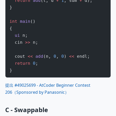
  return
 add
(t, d 
+
 1
, sum 
+
 d);
}
int
 main
()
{
  ui
 n;
  cin 
>>
 n;
  cout 
<<
 add
(n, 
0
, 
0
) 
<<
 endl;
  return
 0
;
}
提出 #49025699 - AtCoder Beginner Contest
206（Sponsored by Panasonic）
C - Swappable