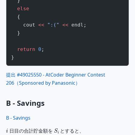
  }
  else
  {
    cout 
<<
 ":("
 <<
 endl;
  }
  return
 0
;
}
提出 #49025550 - AtCoder Beginner Contest
206（Sponsored by Panasonic）
B - Savings
B - Savings
i
S
i
日目の合計貯金額を
とすると、
S
1
=
1
,
S
i
=
S
i
−
1
+
i
(
i
≥
2
)