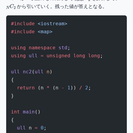
N
C
2
から引いていく。残った値が答えとなる。
#include
 <iostream>
#include
 <map>
using
 namespace
 std
;
using
 ull
 =
 unsigned
 long
 long
;
ull
 nc2
(
ull
 n
)
{
  return
 (n 
*
 (n 
-
 1
)) 
/
 2
;
}
int
 main
()
{
  ull
 n 
=
 0
;