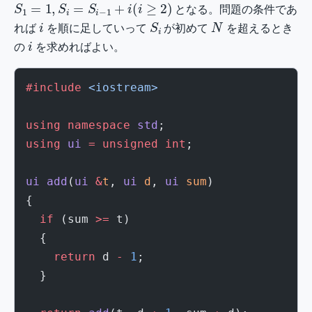
となる。問題の条件であ
i
S
i
N
れば
を順に足していって
が初めて
を超えるとき
i
の
を求めればよい。
#include
 <iostream>
using
 namespace
 std
;
using
 ui
 =
 unsigned
 int
;
ui
 add
(
ui
 &
t
, 
ui
 d
, 
ui
 sum
)
{
  if
 (sum 
>=
 t)
  {
    return
 d 
-
 1
;
  }