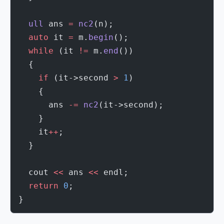
  ull
 ans 
=
 nc2
(n);
  auto
 it 
=
 m.
begin
();
  while
 (it 
!=
 m.
end
())
  {
    if
 (it->second 
>
 1
)
    {
      ans 
-=
 nc2
(it->second);
    }
    it
++
;
  }
  cout 
<<
 ans 
<<
 endl;
  return
 0
;
}