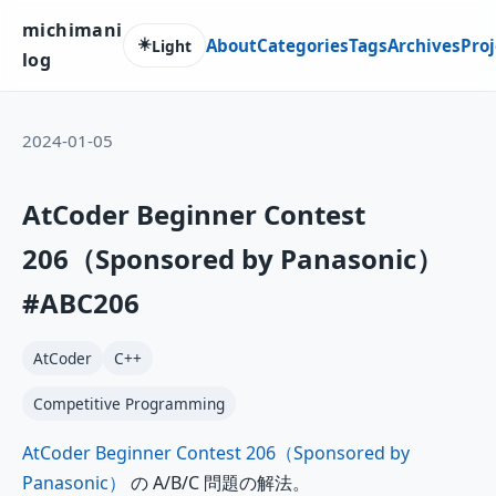
michimani
☀️
About
Categories
Tags
Archives
Proj
Light
log
2024-01-05
AtCoder Beginner Contest
206（Sponsored by Panasonic）
#ABC206
AtCoder
C++
Competitive Programming
AtCoder Beginner Contest 206（Sponsored by
Panasonic）
の A/B/C 問題の解法。