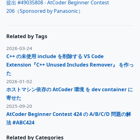
提出 #49035808 - AtCoder Beginner Contest
206（Sponsored by Panasonic）
Related by Tags
2026-03-24
C++ の未使用 include を削除する VS Code
Extension『C++ Unused Includes Remover』 を作っ
た
2026-01-02
ホストマシン依存の AtCoder 環境 を dev container に
寄せた
2025-09-20
AtCoder Beginner Contest 424 の A/B/C/D 問題の解
法 #ABC424
Related by Categories