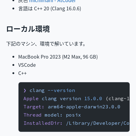
言語は C++ 20 (Clang 16.0.6)
ローカル環境
下記のマシン、環境で解いています。
MacBook Pro 2023 (M2 Max, 96 GB)
VSCode
C++
❯
 clang
 --version
Apple
 clang
 version
 15.0.0
 (clang-150
Target:
 arm64-apple-darwin23.0.0
Thread
 model:
 posix
InstalledDir:
 /Library/Developer/Comm