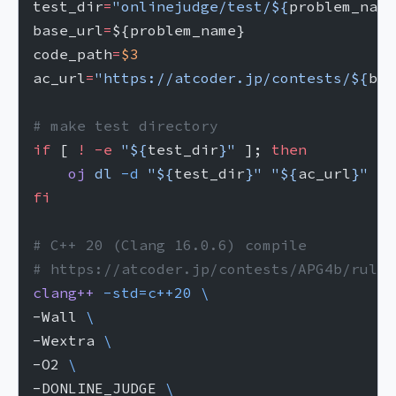
test_dir
=
"onlinejudge/test/${
problem_name
base_url
=
${problem_name}
code_path
=
$3
ac_url
=
"https://atcoder.jp/contests/${
bas
# make test directory
if
 [ 
!
 -e
 "${
test_dir
}"
 ]; 
then
    oj
 dl
 -d
 "${
test_dir
}"
 "${
ac_url
}"
fi
# C++ 20 (Clang 16.0.6) compile
# https://atcoder.jp/contests/APG4b/rules
clang++
 -std=c++20
 \
-Wall 
\
-Wextra 
\
-O2 
\
-DONLINE_JUDGE 
\