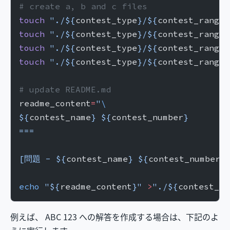
# create a, b and c files
touch
 "./${
contest_type
}/${
contest_range
}
touch
 "./${
contest_type
}/${
contest_range
}
touch
 "./${
contest_type
}/${
contest_range
}
touch
 "./${
contest_type
}/${
contest_range
}
# update README.md
readme_content
=
"
\
${
contest_name
} ${
contest_number
}
===
[問題 - ${
contest_name
} ${
contest_number
}
echo
 "${
readme_content
}"
 >
"./${
contest_ty
例えば、 ABC 123 への解答を作成する場合は、下記のよ