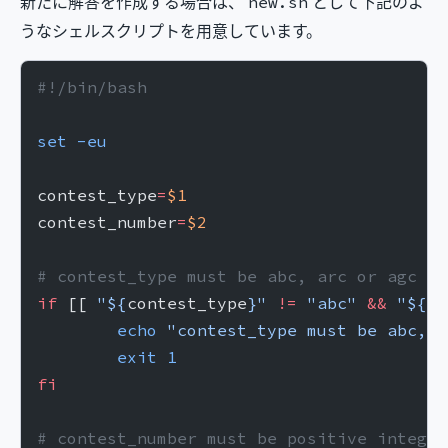
新たに解答を作成する場合は、
として下記のよ
new.sh
うなシェルスクリプトを用意しています。
#!/bin/bash
set
 -eu
contest_type
=
$1
contest_number
=
$2
# contest_type must be abc, arc or agc
if
 [[ 
"${
contest_type
}"
 !=
 "abc"
 &&
 "${
co
	echo
 "contest_type must be abc, a
	exit
 1
fi
# contest_number must be positive integer