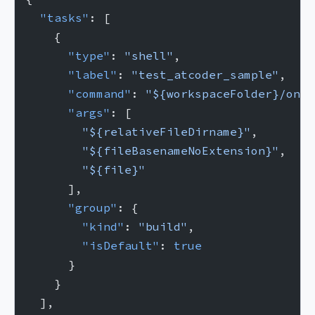
  "tasks"
: [
    {
      "type"
: 
"shell"
,
      "label"
: 
"test_atcoder_sample"
,
      "command"
: 
"${workspaceFolder}/onli
      "args"
: [
        "${relativeFileDirname}"
,
        "${fileBasenameNoExtension}"
,
        "${file}"
      ],
      "group"
: {
        "kind"
: 
"build"
,
        "isDefault"
: 
true
      }
    }
  ],