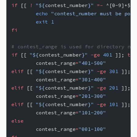
if
 [[ 
!
 "${
contest_number
}"
 =~
 ^[0-9]+$ ]
	echo
 "contest_number must be posi
	exit
 1
fi
# contest_range is used for directory nam
if
 [[ 
"${
contest_number
}"
 -ge
 401
 ]]; 
the
	contest_range
=
"401-500"
elif
 [[ 
"${
contest_number
}"
 -ge
 301
 ]]; 
t
	contest_range
=
"301-400"
elif
 [[ 
"${
contest_number
}"
 -ge
 201
 ]]; 
t
	contest_range
=
"201-300"
elif
 [[ 
"${
contest_number
}"
 -ge
 101
 ]]; 
t
	contest_range
=
"101-200"
else
	contest_range
=
"001-100"