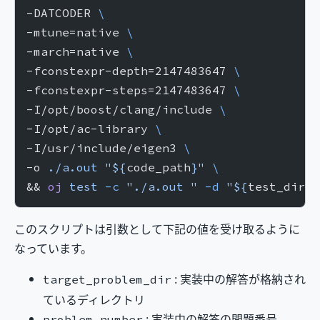
-DATCODER 
\
-mtune=native 
\
-march=native 
\
-fconstexpr-depth=2147483647 
\
-fconstexpr-steps=2147483647 
\
-I/opt/boost/clang/include 
\
-I/opt/ac-library 
\
-I/usr/include/eigen3 
\
-o 
./a.out
 "${
code_path
}"
 \
&& 
oj
 test
 -c
 "./a.out "
 -d
 "${
test_dir
}"
このスクリプトは引数として下記の値を受け取るように
なっています。
: 実装中の解答が格納され
target_problem_dir
ているディレクトリ
: 実装中の解答の問題番号
problem_number