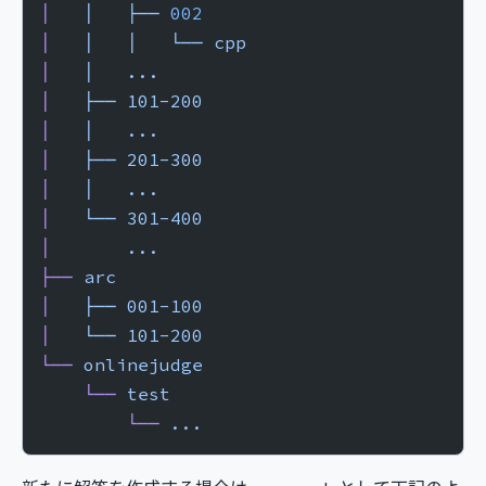
│  
 │  
 ├──
 002
│  
 │  
 │  
 └──
 cpp
│  
 │  
 ...
│  
 ├──
 101-200
│  
 │  
 ...
│  
 ├──
 201-300
│  
 │  
 ...
│  
 └──
 301-400
│  
     ...
├──
 arc
│  
 ├──
 001-100
│  
 └──
 101-200
└──
 onlinejudge
    └──
 test
        └──
 ...