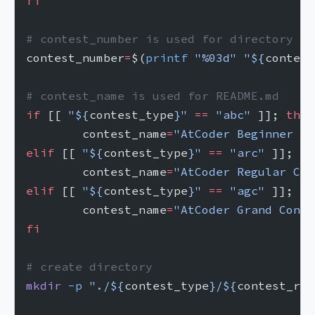
fi
# contest_number is used for directory na
contest_number
=
$(
printf
 "%03d"
 "${
contest
# contest_name is used for README.md
if
 [[ 
"${
contest_type
}"
 ==
 "abc"
 ]]; 
then
	contest_name
=
"AtCoder Beginner Co
elif
 [[ 
"${
contest_type
}"
 ==
 "arc"
 ]]; 
th
	contest_name
=
"AtCoder Regular Con
elif
 [[ 
"${
contest_type
}"
 ==
 "agc"
 ]]; 
th
	contest_name
=
"AtCoder Grand Conte
fi
# create directory
mkdir
 -p
 "./${
contest_type
}/${
contest_ran