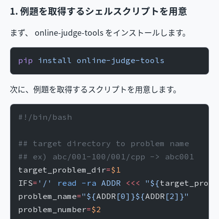
1. 例題を取得するシェルスクリプトを用意
まず、 online-judge-tools をインストールします。
pip
 install
 online-judge-tools
次に、例題を取得するスクリプトを用意します。
#!/bin/bash
## target directory to problem name
## ex) abc/001-100/001/cpp -> abc001
target_problem_dir
=
$1
IFS
=
'/'
 read
 -ra
 ADDR
 <<<
 "${
target_probl
problem_name
=
"${
ADDR
[0]}${
ADDR
[2]}"
problem_number
=
$2