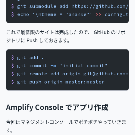
$
 git
 submodule
 add
 https://github.com/bu
$
 echo
 '\ntheme = "ananke"'
 >>
 config.tom
これで最低限のサイトは完成したので、 GitHub のリポ
ジトリに Push しておきます。
$
 git
 add
 .
$
 git
 commit
 -m
 "initial commit"
$
 git
 remote
 add
 origin
 git@github.com:mi
$
 git
 push
 origin
 master:master
Amplify Console でアプリ作成
今回はマネジメントコンソールでポチポチやっていきま
す。