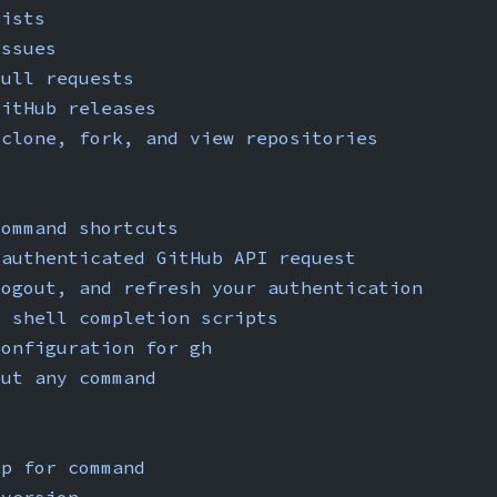
gists
issues
pull
 requests
GitHub
 releases
 clone,
 fork,
 and
 view
 repositories
command
 shortcuts
 authenticated
 GitHub
 API
 request
logout,
 and
 refresh
 your
 authentication
e
 shell
 completion
 scripts
configuration
 for
 gh
out
 any
 command
lp
 for
 command