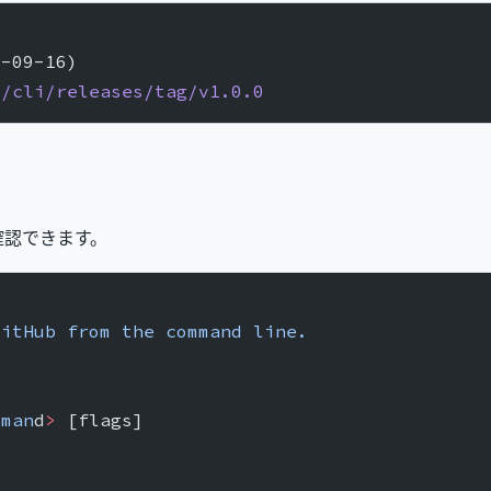
0-09-16)
i/cli/releases/tag/v1.0.0
確認できます。
GitHub
 from
 the
 command
 line.
mman
d
>
 [flags]