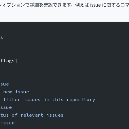
オプションで詳細を確認できます。例えば issue に関する
p
es
[flags]
ssue
a
 new
 issue
d
 filter
 issues
 in
 this
 repository
issue
atus
 of
 relevant
 issues
 issue