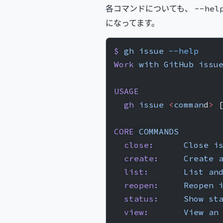
各コマンドについても、
--hel
になってます。
$
 gh
 issue
 --help
Work
 with
 GitHub
 issu
USAGE
  gh
 issue
 <
comman
d
>
 
CORE
 COMMANDS
  close:
      Close
 i
  create:
     Create
 
  list:
       List
 an
  reopen:
     Reopen
 
  status:
     Show
 st
  view:
       View
 an