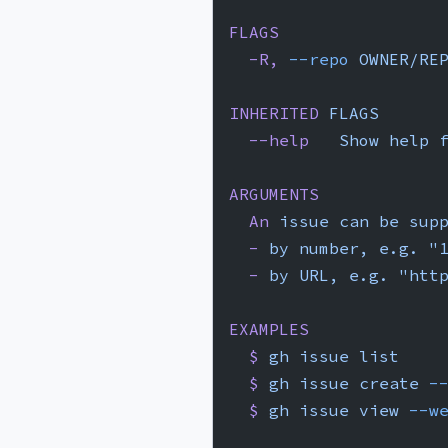
FLAGS
  -R,
 --repo
 OWNER/RE
INHERITED
 FLAGS
  --help
   Show
 help
 
ARGUMENTS
  An
 issue
 can
 be
 sup
  -
 by
 number,
 e.g.
 "
  -
 by
 URL,
 e.g.
 "htt
EXAMPLES
  $
 gh
 issue
 list
  $
 gh
 issue
 create
 -
  $
 gh
 issue
 view
 --w