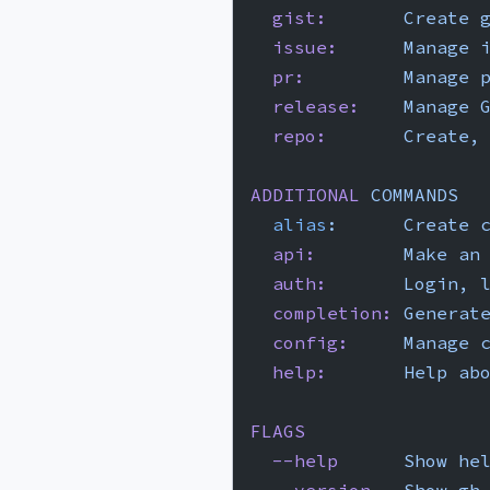
  gist:
       Create
 
  issue:
      Manage
 
  pr:
         Manage
 
  release:
    Manage
 
  repo:
       Create,
ADDITIONAL
 COMMANDS
  alias
:
      Create
 
  api:
        Make
 an
  auth:
       Login,
 
  completion:
 Generat
  config:
     Manage
 
  help:
       Help
 ab
FLAGS
  --help
      Show
 he