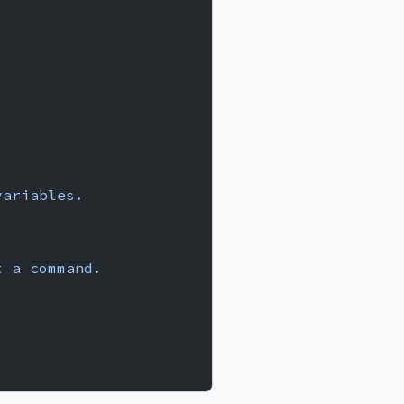
variables.
t
 a
 command.