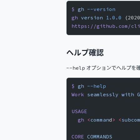
$
 gh
 --version
gh
 version
 1.0.0
 (202
https://github.com/cl
ヘルプ確認
オプションでヘルプを
--help
$
 gh
 --help
Work
 seamlessly
 with
 
USAGE
  gh
 <
comman
d
>
 <
subco
CORE
 COMMANDS