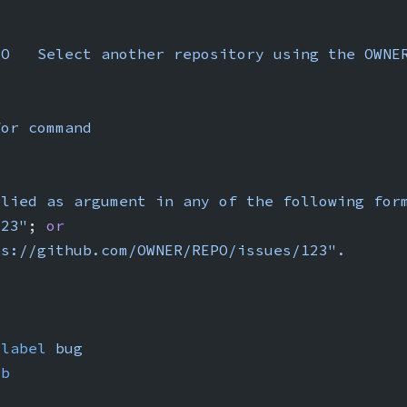
PO
   Select
 another
 repository
 using
 the
 OWNE
for
 command
plied
 as
 argument
 in
 any
 of
 the
 following
 for
123"
; 
or
ps://github.com/OWNER/REPO/issues/123".
-label
 bug
eb