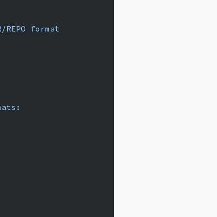
R/REPO
 format
mats: