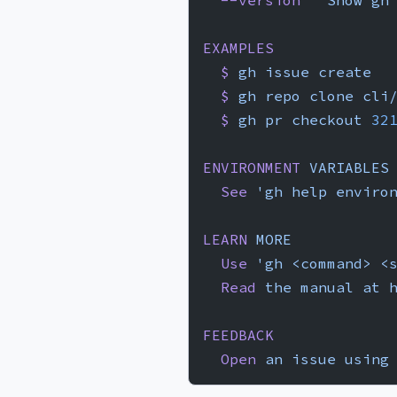
  --version
   Show
 gh
EXAMPLES
  $
 gh
 issue
 create
  $
 gh
 repo
 clone
 cli
  $
 gh
 pr
 checkout
 32
ENVIRONMENT
 VARIABLES
  See
 'gh help enviro
LEARN
 MORE
  Use
 'gh <command> <
  Read
 the
 manual
 at
 
FEEDBACK
  Open
 an
 issue
 using