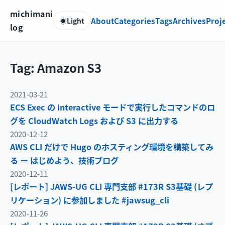
michimani
About
Categories
Tags
Archives
Proj
☀️
Light
log
Tag: Amazon S3
2021-03-21
ECS Exec の Interactive モードで実行したコマンドのロ
グを CloudWatch Logs および S3 に出力する
2020-12-12
AWS CLI だけで Hugo のホスティング環境を構築してみ
る ー はじめよう、技術ブログ
2020-12-11
[レポート] JAWS-UG CLI 専門支部 #173R S3基礎 (レプ
リケーション) に参加しました #jawsug_cli
2020-11-26